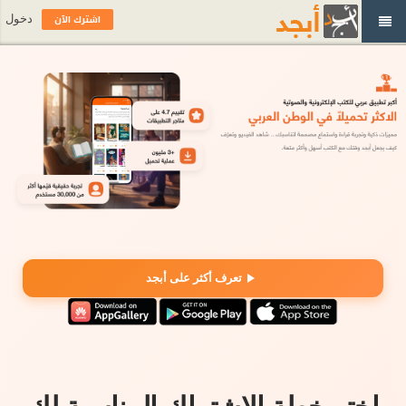
اشترك الآن
دخول
تعرف أكثر على أبجد