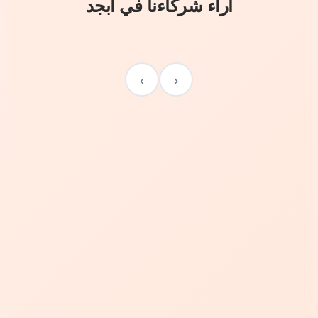
آراء شركاءنا في أبجد
›
‹