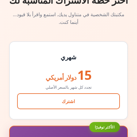
اختر خطة الاشتراك المناسبة لك
مكتبتك الشخصية في متناول يديك. استمع واقرأ بلا قيود…
أينما كنت.
شهري
15
دولار أمريكي
تجدد كل شهر بالسعر الأصلي
اشترك
الأكثر توفيرًا