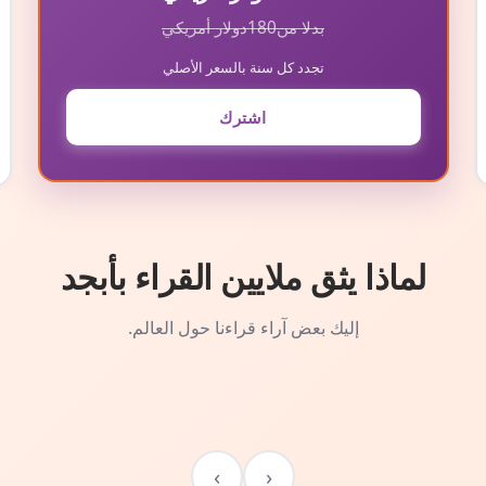
بدلا من
180
دولار أمريكي
تجدد كل سنة بالسعر الأصلي
اشترك
لماذا يثق ملايين القراء بأبجد
إليك بعض آراء قراءنا حول العالم.
›
‹