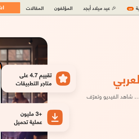
اش
ية
🎉 عيد ميلاد أبجد
المؤلفون
المقالات
جديد