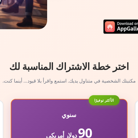
اختر خطة الاشتراك المناسبة لك
مكتبتك الشخصية في متناول يديك. استمع واقرأ بلا قيود… أينما كنت.
الأكثر توفيرًا
سنوي
90
دولار أمريكي