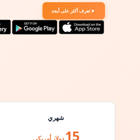
تعرف أكثر على أبجد
شهري
15
دولار أمريكي