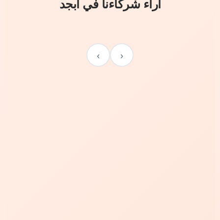
آراء شركاءنا في أبجد
›
‹