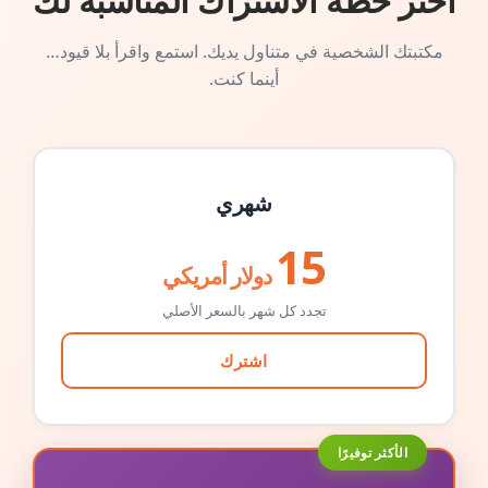
اختر خطة الاشتراك المناسبة لك
مكتبتك الشخصية في متناول يديك. استمع واقرأ بلا قيود…
أينما كنت.
شهري
15
دولار أمريكي
تجدد كل شهر بالسعر الأصلي
اشترك
الأكثر توفيرًا