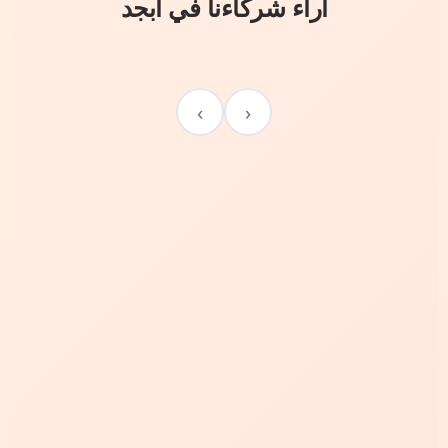
آراء شركاءنا في أبجد
›
‹