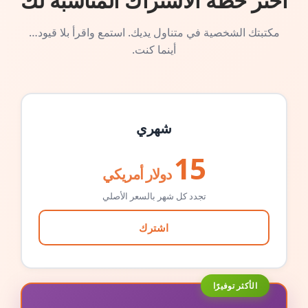
اختر خطة الاشتراك المناسبة لك
مكتبتك الشخصية في متناول يديك. استمع واقرأ بلا قيود…
أينما كنت.
شهري
15
دولار أمريكي
تجدد كل شهر بالسعر الأصلي
اشترك
الأكثر توفيرًا