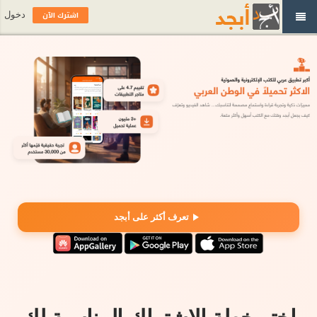
اشترك الآن
دخول
تعرف أكثر على أبجد