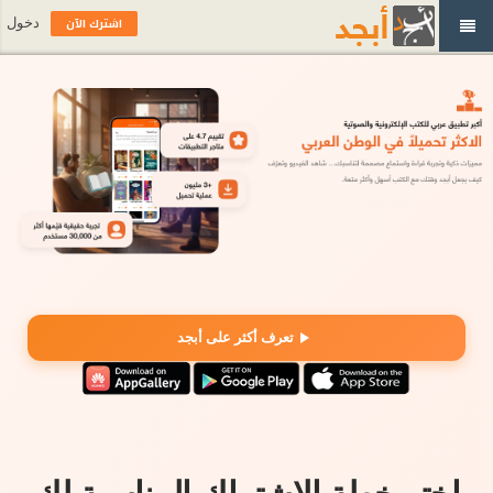
اشترك الآن
دخول
تعرف أكثر على أبجد