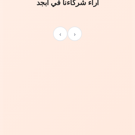
آراء شركاءنا في أبجد
›
‹