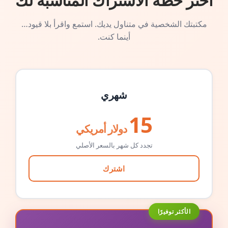
اختر خطة الاشتراك المناسبة لك
مكتبتك الشخصية في متناول يديك. استمع واقرأ بلا قيود…
أينما كنت.
شهري
15
دولار أمريكي
تجدد كل شهر بالسعر الأصلي
اشترك
الأكثر توفيرًا