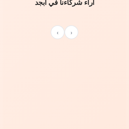
آراء شركاءنا في أبجد
›
‹