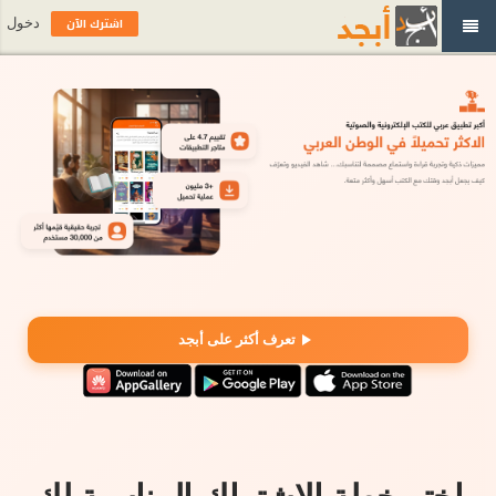
اشترك الآن
دخول
تعرف أكثر على أبجد