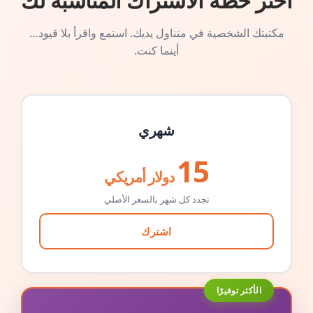
اختر خطة الاشتراك المناسبة لك
مكتبتك الشخصية في متناول يديك. استمع واقرأ بلا قيود…
أينما كنت.
شهري
15
دولار أمريكي
تجدد كل شهر بالسعر الأصلي
اشترك
الأكثر توفيرًا