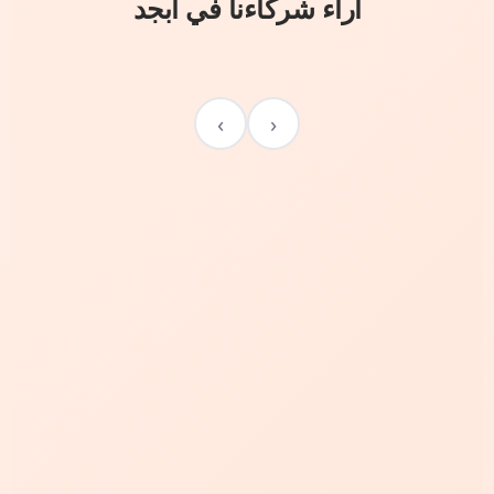
آراء شركاءنا في أبجد
›
‹