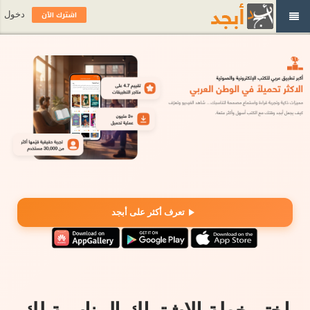
اشترك الآن
دخول
تعرف أكثر على أبجد