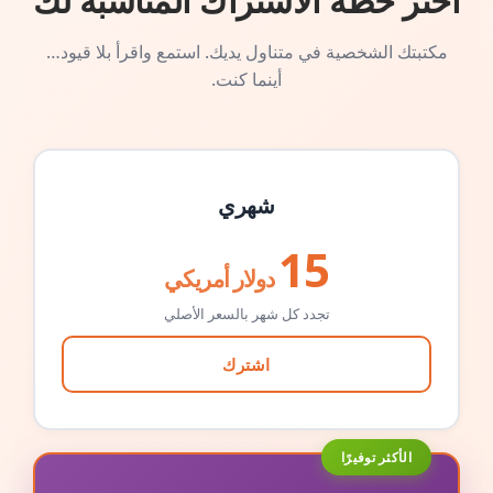
اختر خطة الاشتراك المناسبة لك
مكتبتك الشخصية في متناول يديك. استمع واقرأ بلا قيود…
أينما كنت.
شهري
15
دولار أمريكي
تجدد كل شهر بالسعر الأصلي
اشترك
الأكثر توفيرًا