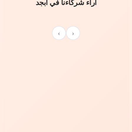
آراء شركاءنا في أبجد
›
‹