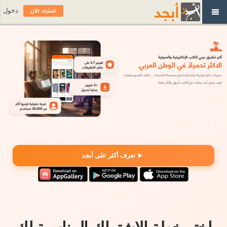
اشترك الآن
دخول
تعرف أكثر على أبجد