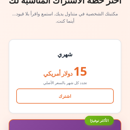
اختر خطة الاشتراك المناسبة لك
مكتبتك الشخصية في متناول يديك. استمع واقرأ بلا قيود…
أينما كنت.
شهري
15
دولار أمريكي
تجدد كل شهر بالسعر الأصلي
اشترك
الأكثر توفيرًا