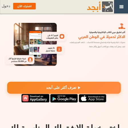
اشترك الآن
دخول
تعرف أكثر على أبجد