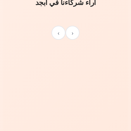
آراء شركاءنا في أبجد
›
‹