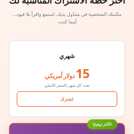
اختر خطة الاشتراك المناسبة لك
مكتبتك الشخصية في متناول يديك. استمع واقرأ بلا قيود…
أينما كنت.
شهري
15
دولار أمريكي
تجدد كل شهر بالسعر الأصلي
اشترك
الأكثر توفيرًا