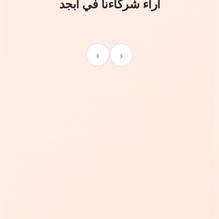
آراء شركاءنا في أبجد
›
‹