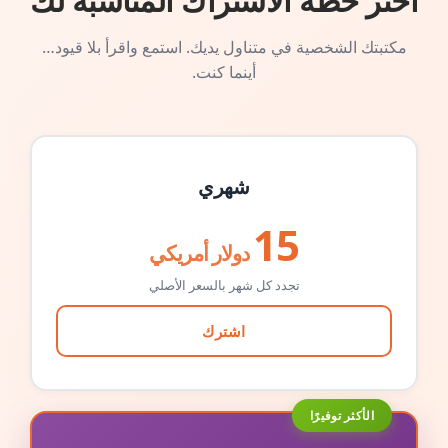
اختر خطة الاشتراك المناسبة لك
مكتبتك الشخصية في متناول يديك. استمع واقرأ بلا قيود…
أينما كنت.
شهري
15
دولار أمريكي
تجدد كل شهر بالسعر الأصلي
اشترك
الأكثر توفيرًا