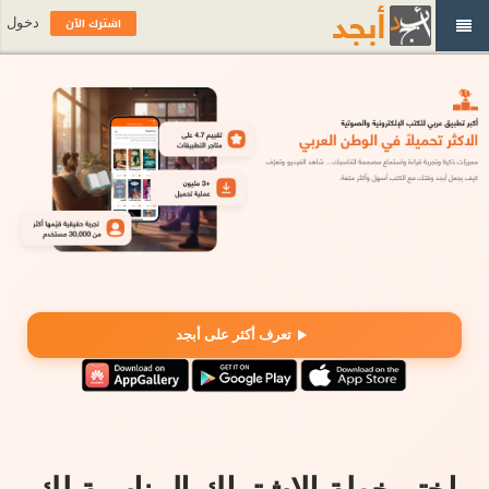
اشترك الآن
دخول
تعرف أكثر على أبجد