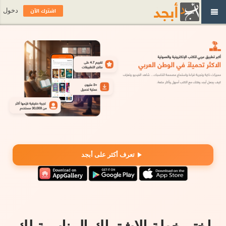
اشترك الآن
دخول
تعرف أكثر على أبجد