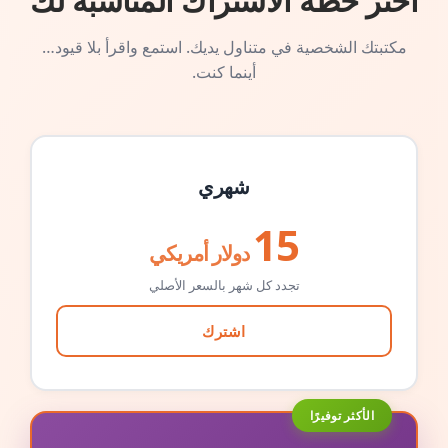
اختر خطة الاشتراك المناسبة لك
مكتبتك الشخصية في متناول يديك. استمع واقرأ بلا قيود…
أينما كنت.
شهري
15
دولار أمريكي
تجدد كل شهر بالسعر الأصلي
اشترك
الأكثر توفيرًا