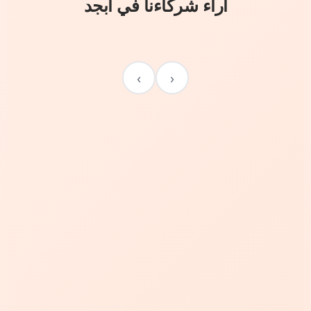
آراء شركاءنا في أبجد
›
‹