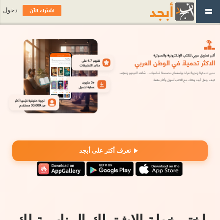
اشترك الآن
دخول
تعرف أكثر على أبجد