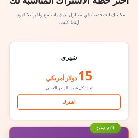
اختر خطة الاشتراك المناسبة لك
مكتبتك الشخصية في متناول يديك. استمع واقرأ بلا قيود…
أينما كنت.
شهري
15
دولار أمريكي
تجدد كل شهر بالسعر الأصلي
اشترك
الأكثر توفيرًا