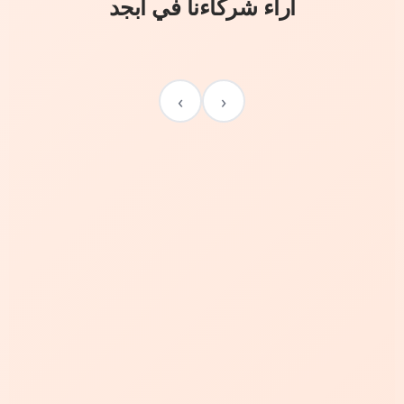
آراء شركاءنا في أبجد
›
‹