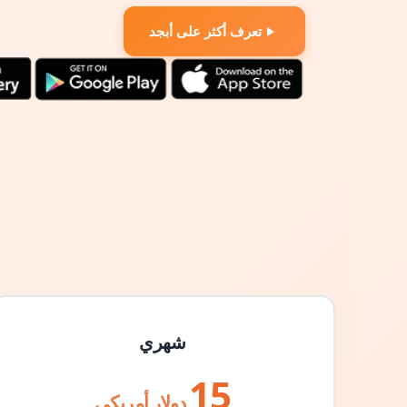
تعرف أكثر على أبجد
شهري
15
دولار أمريكي