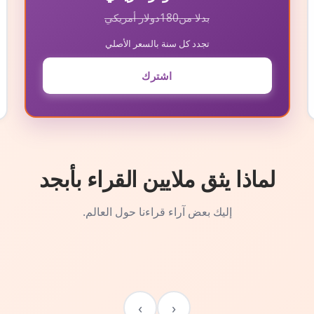
بدلا من
180
دولار أمريكي
تجدد كل سنة بالسعر الأصلي
اشترك
لماذا يثق ملايين القراء بأبجد
إليك بعض آراء قراءنا حول العالم.
›
‹