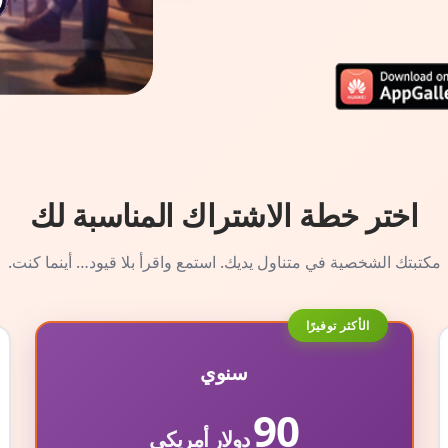
اختر خطة الاشتراك المناسبة لك
مكتبتك الشخصية في متناول يديك. استمع واقرأ بلا قيود… أينما كنت.
الأكثر توفيرًا
سنوي
90
دولار أمريكي