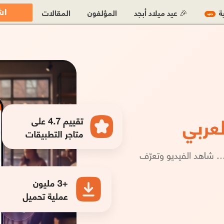
اش
ية
🎉 عيد ميلاد أبجد
المؤلفون
المقالات
جديد