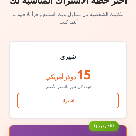
اختر خطة الاشتراك المناسبة لك
مكتبتك الشخصية في متناول يديك. استمع واقرأ بلا قيود…
أينما كنت.
شهري
15
دولار أمريكي
تجدد كل شهر بالسعر الأصلي
اشترك
الأكثر توفيرًا