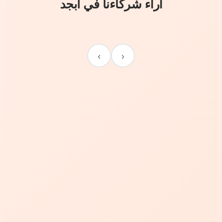
آراء شركاءنا في أبجد
›
‹