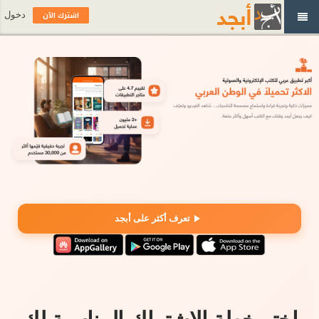
اشترك الآن
دخول
تعرف أكثر على أبجد