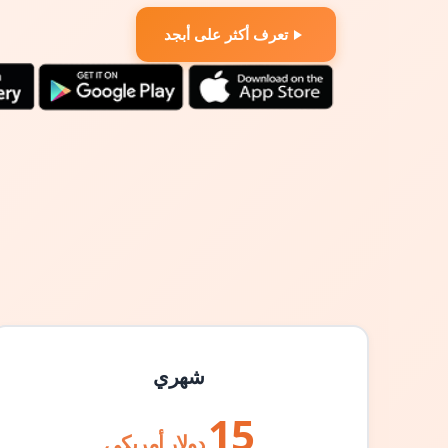
تعرف أكثر على أبجد
شهري
15
دولار أمريكي