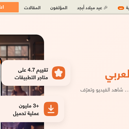
اش
ية
🎉 عيد ميلاد أبجد
المؤلفون
المقالات
جديد