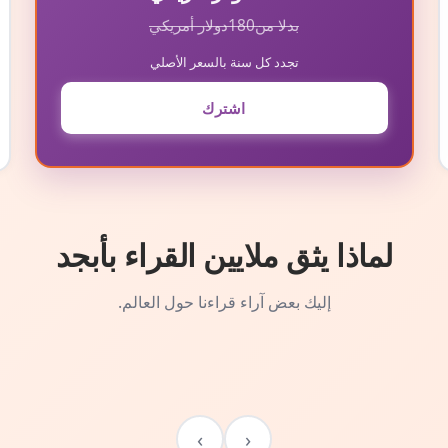
بدلا من
180
دولار أمريكي
تجدد كل سنة بالسعر الأصلي
اشترك
لماذا يثق ملايين القراء بأبجد
إليك بعض آراء قراءنا حول العالم.
›
‹