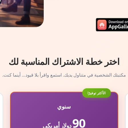
اختر خطة الاشتراك المناسبة لك
مكتبتك الشخصية في متناول يديك. استمع واقرأ بلا قيود… أينما كنت.
الأكثر توفيرًا
سنوي
90
دولار أمريكي