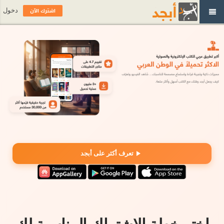
اشترك الآن
دخول
تعرف أكثر على أبجد