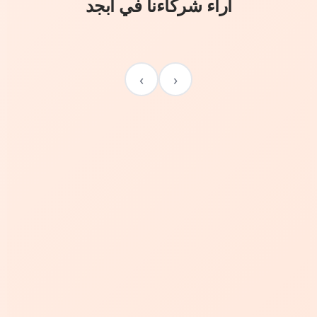
آراء شركاءنا في أبجد
›
‹