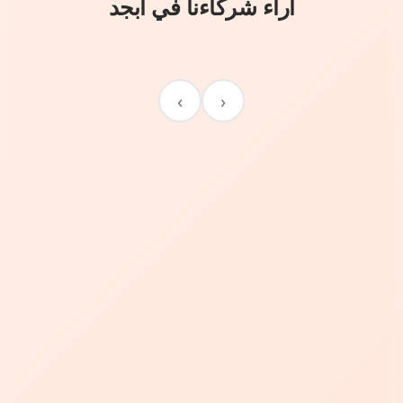
آراء شركاءنا في أبجد
›
‹