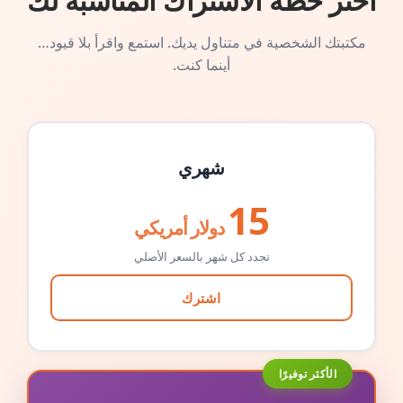
اختر خطة الاشتراك المناسبة لك
مكتبتك الشخصية في متناول يديك. استمع واقرأ بلا قيود…
أينما كنت.
شهري
15
دولار أمريكي
تجدد كل شهر بالسعر الأصلي
اشترك
الأكثر توفيرًا