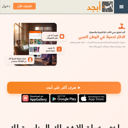
اشترك الآن
دخول
تعرف أكثر على أبجد