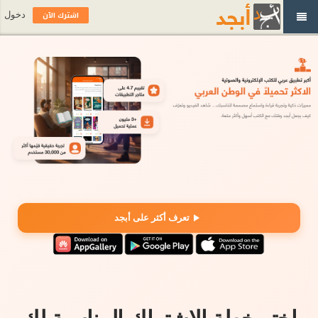
اشترك الآن
دخول
تعرف أكثر على أبجد