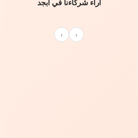
آراء شركاءنا في أبجد
›
‹