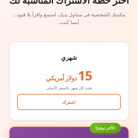
اختر خطة الاشتراك المناسبة لك
مكتبتك الشخصية في متناول يديك. استمع واقرأ بلا قيود…
أينما كنت.
شهري
15
دولار أمريكي
تجدد كل شهر بالسعر الأصلي
اشترك
الأكثر توفيرًا