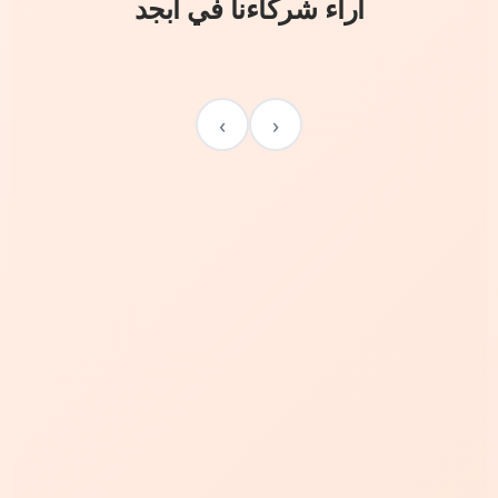
آراء شركاءنا في أبجد
›
‹