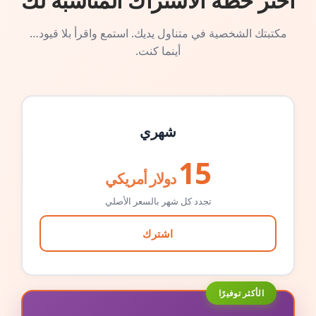
اختر خطة الاشتراك المناسبة لك
مكتبتك الشخصية في متناول يديك. استمع واقرأ بلا قيود…
أينما كنت.
شهري
15
دولار أمريكي
تجدد كل شهر بالسعر الأصلي
اشترك
الأكثر توفيرًا