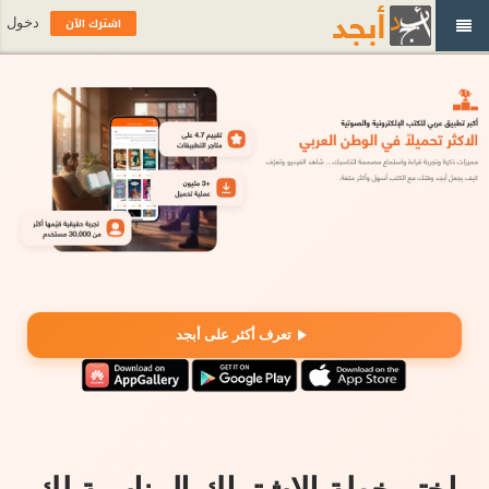
اشترك الآن
دخول
تعرف أكثر على أبجد