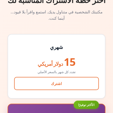
اختر خطة الاشتراك المناسبة لك
مكتبتك الشخصية في متناول يديك. استمع واقرأ بلا قيود…
أينما كنت.
شهري
15
دولار أمريكي
تجدد كل شهر بالسعر الأصلي
اشترك
الأكثر توفيرًا