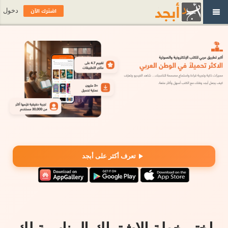
اشترك الآن
دخول
تعرف أكثر على أبجد