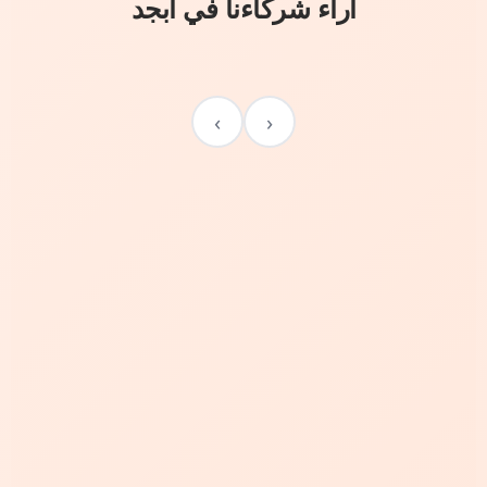
آراء شركاءنا في أبجد
›
‹