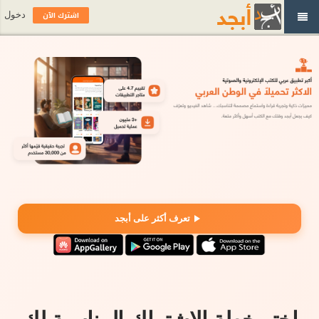
اشترك الآن
دخول
تعرف أكثر على أبجد