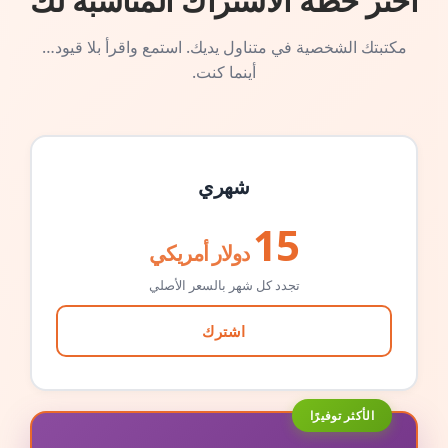
اختر خطة الاشتراك المناسبة لك
مكتبتك الشخصية في متناول يديك. استمع واقرأ بلا قيود…
أينما كنت.
شهري
15
دولار أمريكي
تجدد كل شهر بالسعر الأصلي
اشترك
الأكثر توفيرًا