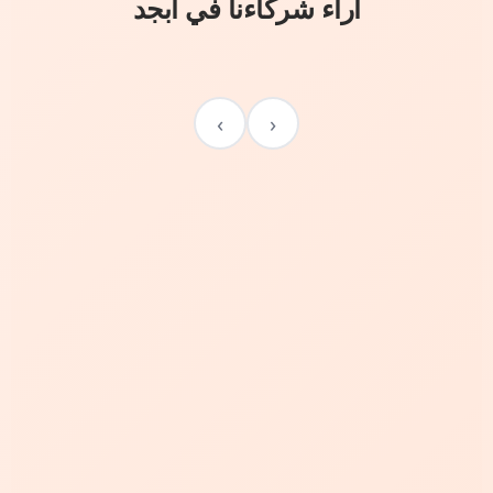
آراء شركاءنا في أبجد
›
‹