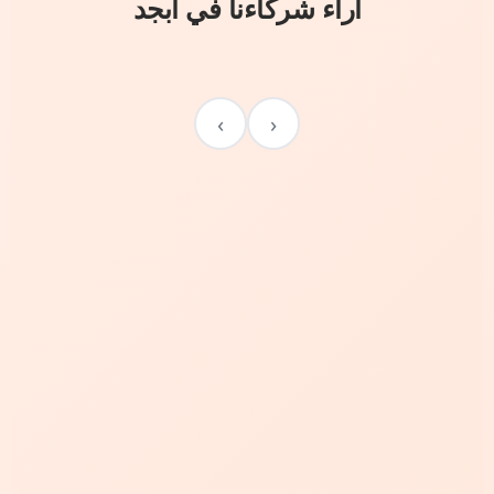
آراء شركاءنا في أبجد
›
‹