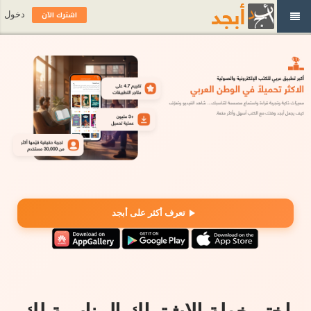
اشترك الآن
دخول
تعرف أكثر على أبجد