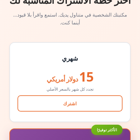
اختر خطة الاشتراك المناسبة لك
مكتبتك الشخصية في متناول يديك. استمع واقرأ بلا قيود…
أينما كنت.
شهري
15
دولار أمريكي
تجدد كل شهر بالسعر الأصلي
اشترك
الأكثر توفيرًا