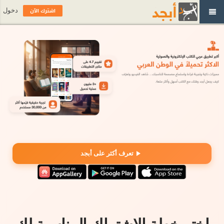
اشترك الآن
دخول
تعرف أكثر على أبجد