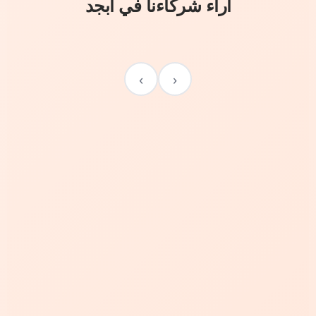
آراء شركاءنا في أبجد
›
‹