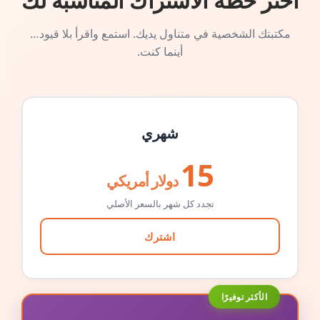
اختر خطة الاشتراك المناسبة لك
مكتبتك الشخصية في متناول يديك. استمع واقرأ بلا قيود…
أينما كنت.
شهري
15
دولار أمريكي
تجدد كل شهر بالسعر الأصلي
اشترك
الأكثر توفيرًا