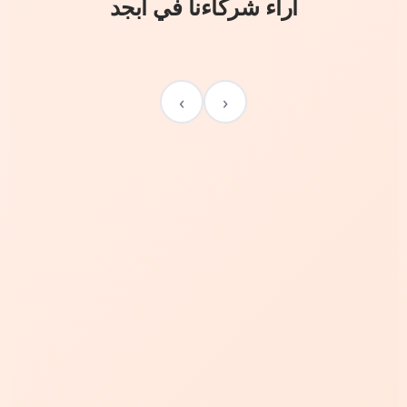
آراء شركاءنا في أبجد
›
‹