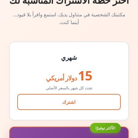
اختر خطة الاشتراك المناسبة لك
مكتبتك الشخصية في متناول يديك. استمع واقرأ بلا قيود…
أينما كنت.
شهري
15
دولار أمريكي
تجدد كل شهر بالسعر الأصلي
اشترك
الأكثر توفيرًا