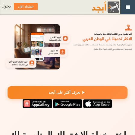
اشترك الآن
دخول
تعرف أكثر على أبجد