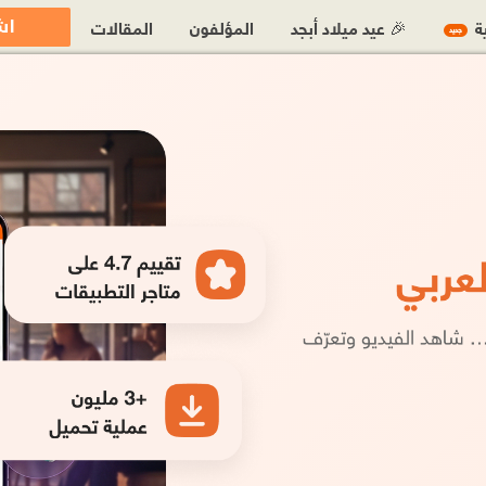
اش
ية
🎉 عيد ميلاد أبجد
المؤلفون
المقالات
جديد