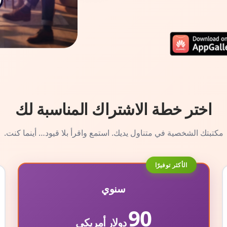
اختر خطة الاشتراك المناسبة لك
مكتبتك الشخصية في متناول يديك. استمع واقرأ بلا قيود… أينما كنت.
الأكثر توفيرًا
سنوي
90
دولار أمريكي