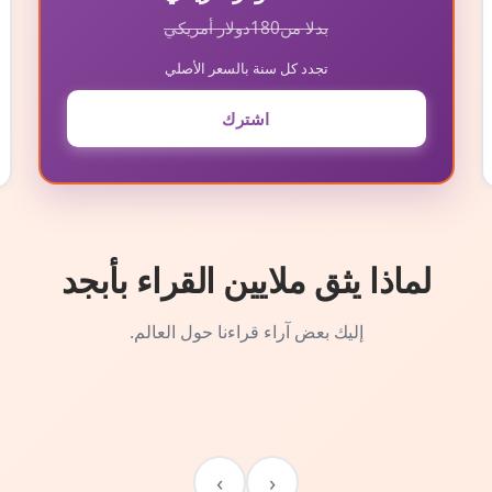
بدلا من
180
دولار أمريكي
تجدد كل سنة بالسعر الأصلي
اشترك
لماذا يثق ملايين القراء بأبجد
إليك بعض آراء قراءنا حول العالم.
›
‹