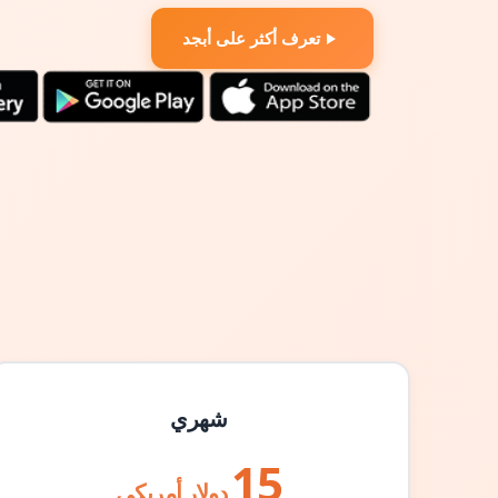
تعرف أكثر على أبجد
شهري
15
دولار أمريكي