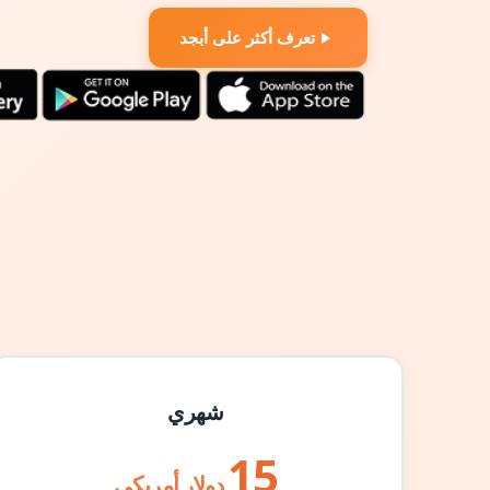
تعرف أكثر على أبجد
شهري
15
دولار أمريكي