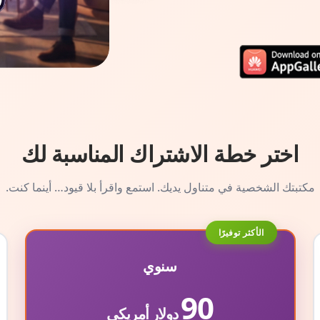
اختر خطة الاشتراك المناسبة لك
مكتبتك الشخصية في متناول يديك. استمع واقرأ بلا قيود… أينما كنت.
الأكثر توفيرًا
سنوي
90
دولار أمريكي