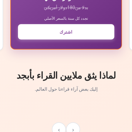
بدلا من
180
دولار أمريكي
تجدد كل سنة بالسعر الأصلي
اشترك
لماذا يثق ملايين القراء بأبجد
إليك بعض آراء قراءنا حول العالم.
›
‹