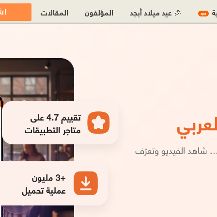
اش
ية
🎉 عيد ميلاد أبجد
المؤلفون
المقالات
جديد