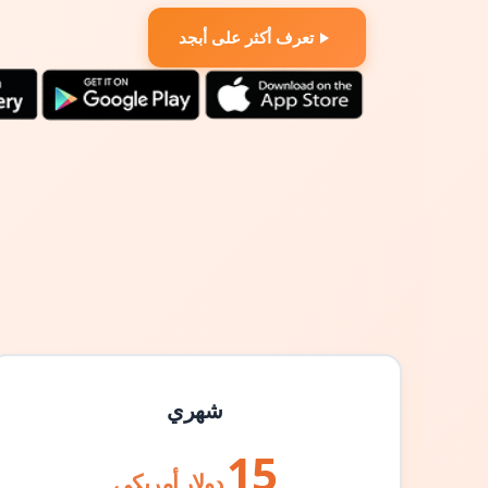
تعرف أكثر على أبجد
شهري
15
دولار أمريكي