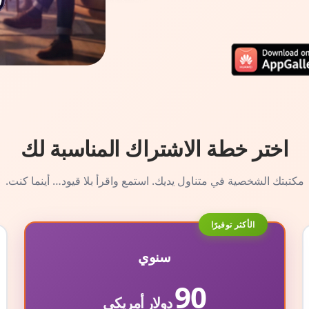
اختر خطة الاشتراك المناسبة لك
مكتبتك الشخصية في متناول يديك. استمع واقرأ بلا قيود… أينما كنت.
الأكثر توفيرًا
سنوي
90
دولار أمريكي