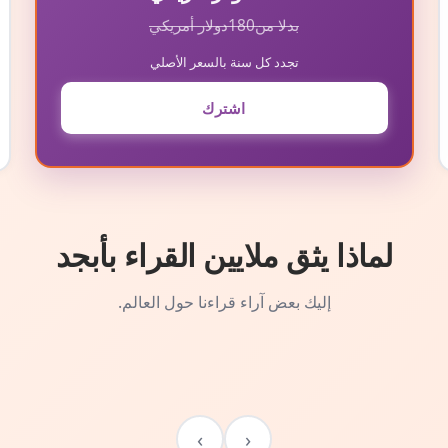
بدلا من
180
دولار أمريكي
تجدد كل سنة بالسعر الأصلي
اشترك
لماذا يثق ملايين القراء بأبجد
إليك بعض آراء قراءنا حول العالم.
›
‹