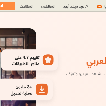
اش
ية
🎉 عيد ميلاد أبجد
المؤلفون
المقالات
جديد