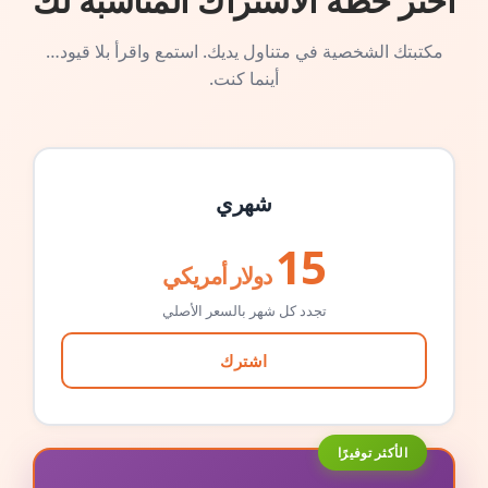
اختر خطة الاشتراك المناسبة لك
مكتبتك الشخصية في متناول يديك. استمع واقرأ بلا قيود…
أينما كنت.
شهري
15
دولار أمريكي
تجدد كل شهر بالسعر الأصلي
اشترك
الأكثر توفيرًا