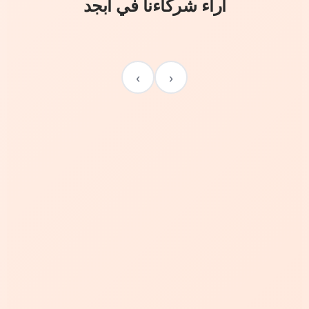
آراء شركاءنا في أبجد
›
‹