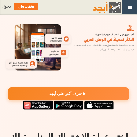
اشترك الآن
دخول
تعرف أكثر على أبجد