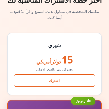
اختر خطة الاشتراك المناسبة لك
مكتبتك الشخصية في متناول يديك. استمع واقرأ بلا قيود…
أينما كنت.
شهري
15
دولار أمريكي
تجدد كل شهر بالسعر الأصلي
اشترك
الأكثر توفيرًا