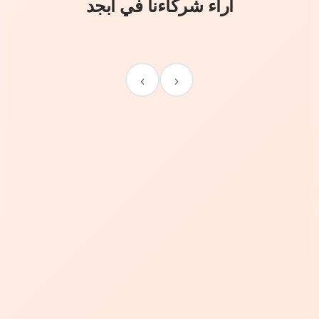
آراء شركاءنا في أبجد
›
‹