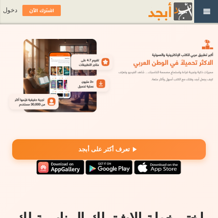
اشترك الآن
دخول
تعرف أكثر على أبجد