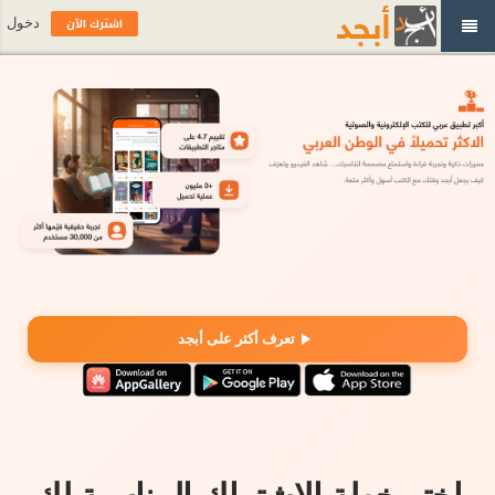
اشترك الآن
دخول
تعرف أكثر على أبجد