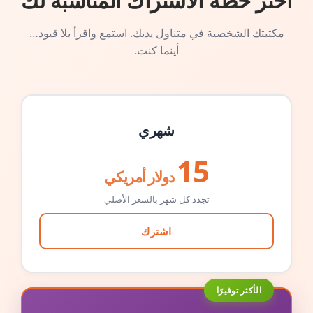
اختر خطة الاشتراك المناسبة لك
مكتبتك الشخصية في متناول يديك. استمع واقرأ بلا قيود…
أينما كنت.
شهري
15
دولار أمريكي
تجدد كل شهر بالسعر الأصلي
اشترك
الأكثر توفيرًا