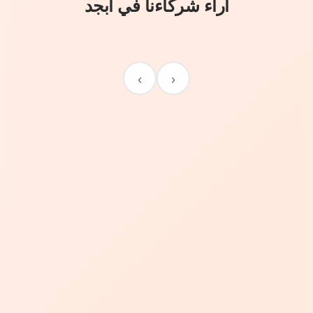
آراء شركاءنا في أبجد
›
‹