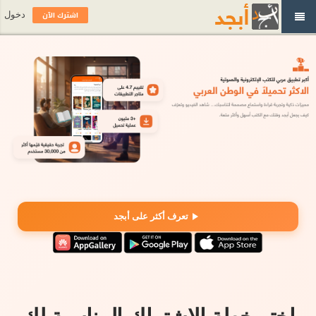
اشترك الآن
دخول
تعرف أكثر على أبجد