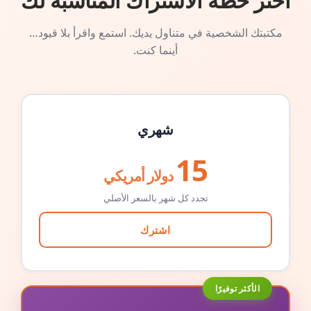
اختر خطة الاشتراك المناسبة لك
مكتبتك الشخصية في متناول يديك. استمع واقرأ بلا قيود…
أينما كنت.
شهري
15
دولار أمريكي
تجدد كل شهر بالسعر الأصلي
اشترك
الأكثر توفيرًا