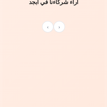
آراء شركاءنا في أبجد
›
‹