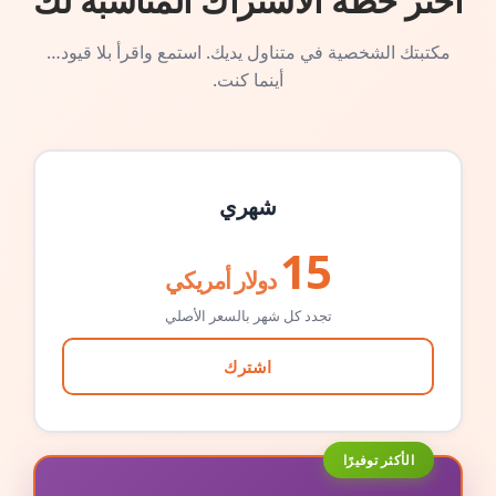
اختر خطة الاشتراك المناسبة لك
مكتبتك الشخصية في متناول يديك. استمع واقرأ بلا قيود…
أينما كنت.
شهري
15
دولار أمريكي
تجدد كل شهر بالسعر الأصلي
اشترك
الأكثر توفيرًا