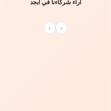
آراء شركاءنا في أبجد
›
‹