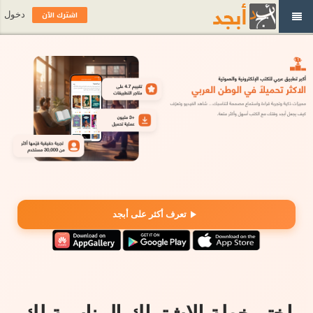
اشترك الآن
دخول
تعرف أكثر على أبجد