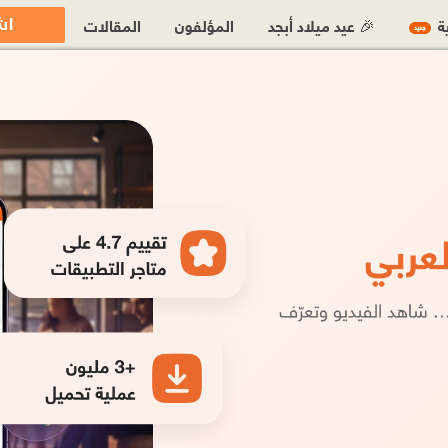
اش
ية
🎉 عيد ميلاد أبجد
المؤلفون
المقالات
جديد