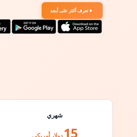
تعرف أكثر على أبجد
شهري
15
دولار أمريكي