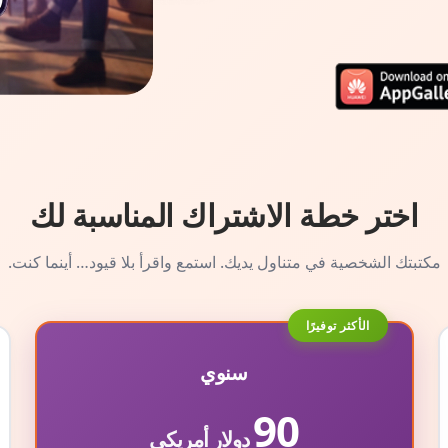
اختر خطة الاشتراك المناسبة لك
مكتبتك الشخصية في متناول يديك. استمع واقرأ بلا قيود… أينما كنت.
الأكثر توفيرًا
سنوي
90
دولار أمريكي