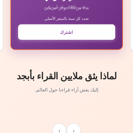
بدلا من
180
دولار أمريكي
تجدد كل سنة بالسعر الأصلي
اشترك
لماذا يثق ملايين القراء بأبجد
إليك بعض آراء قراءنا حول العالم.
›
‹