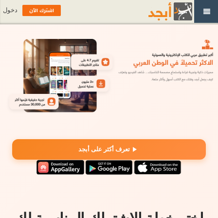
اشترك الآن
دخول
تعرف أكثر على أبجد