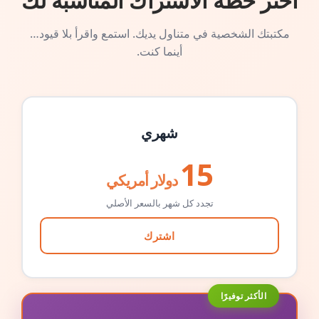
اختر خطة الاشتراك المناسبة لك
مكتبتك الشخصية في متناول يديك. استمع واقرأ بلا قيود…
أينما كنت.
شهري
15
دولار أمريكي
تجدد كل شهر بالسعر الأصلي
اشترك
الأكثر توفيرًا