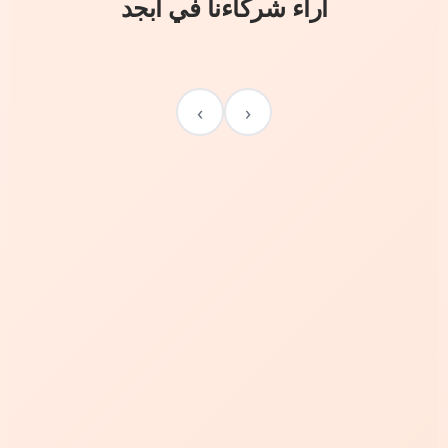
آراء شركاءنا في أبجد
›
‹