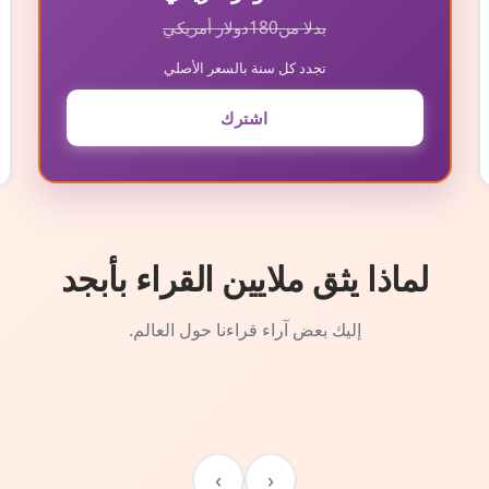
بدلا من
180
دولار أمريكي
تجدد كل سنة بالسعر الأصلي
اشترك
لماذا يثق ملايين القراء بأبجد
إليك بعض آراء قراءنا حول العالم.
›
‹