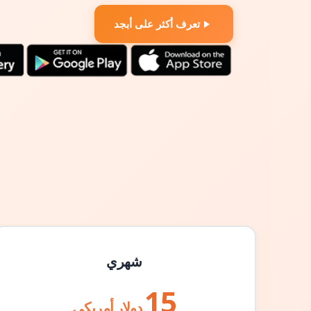
تعرف أكثر على أبجد
شهري
15
دولار أمريكي