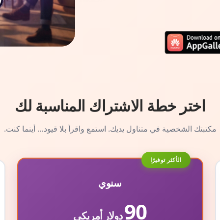
اختر خطة الاشتراك المناسبة لك
مكتبتك الشخصية في متناول يديك. استمع واقرأ بلا قيود… أينما كنت.
الأكثر توفيرًا
سنوي
90
دولار أمريكي