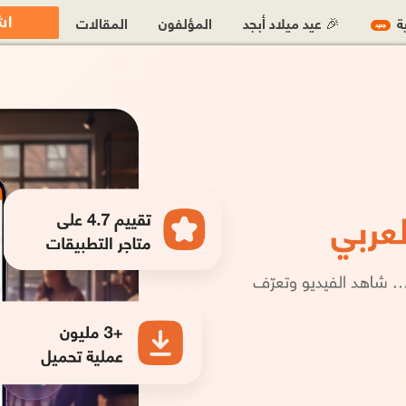
اش
ية
🎉 عيد ميلاد أبجد
المؤلفون
المقالات
جديد