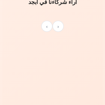
آراء شركاءنا في أبجد
›
‹