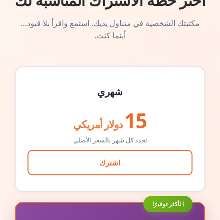
اختر خطة الاشتراك المناسبة لك
مكتبتك الشخصية في متناول يديك. استمع واقرأ بلا قيود…
أينما كنت.
شهري
15
دولار أمريكي
تجدد كل شهر بالسعر الأصلي
اشترك
الأكثر توفيرًا