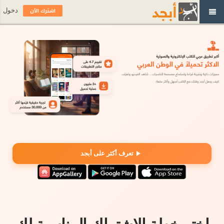
اشترك الآن
دخول
تعرف أكثر على أبجد