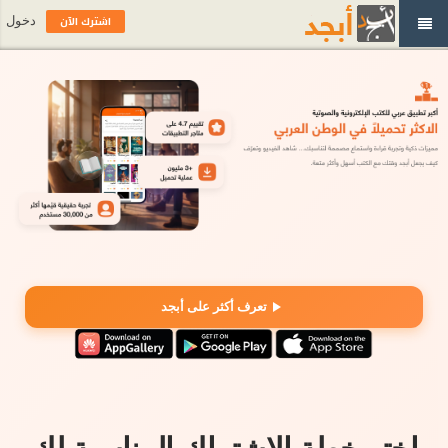
اشترك الآن
دخول
تعرف أكثر على أبجد