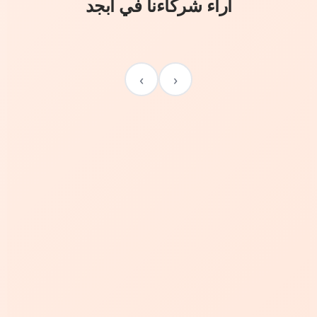
آراء شركاءنا في أبجد
›
‹