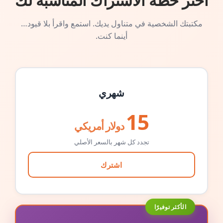
اختر خطة الاشتراك المناسبة لك
مكتبتك الشخصية في متناول يديك. استمع واقرأ بلا قيود…
أينما كنت.
شهري
15
دولار أمريكي
تجدد كل شهر بالسعر الأصلي
اشترك
الأكثر توفيرًا