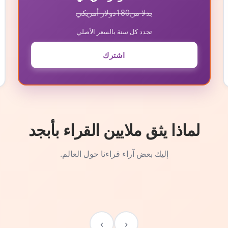
بدلا من
180
دولار أمريكي
تجدد كل سنة بالسعر الأصلي
اشترك
لماذا يثق ملايين القراء بأبجد
إليك بعض آراء قراءنا حول العالم.
›
‹