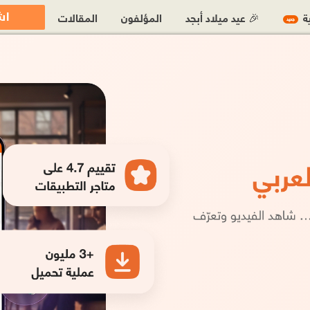
اش
ية
🎉 عيد ميلاد أبجد
المؤلفون
المقالات
جديد