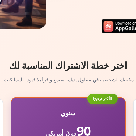
اختر خطة الاشتراك المناسبة لك
مكتبتك الشخصية في متناول يديك. استمع واقرأ بلا قيود… أينما كنت.
الأكثر توفيرًا
سنوي
90
دولار أمريكي