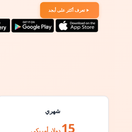
تعرف أكثر على أبجد
شهري
15
دولار أمريكي