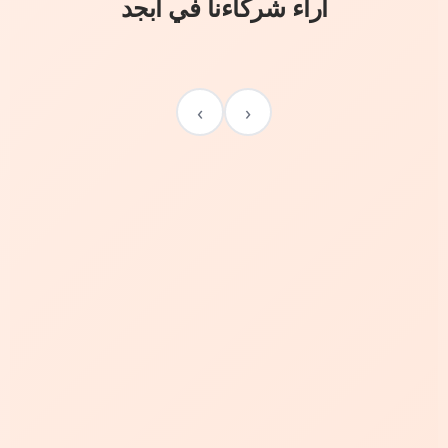
آراء شركاءنا في أبجد
›
‹