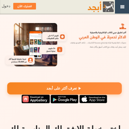
اشترك الآن
دخول
تعرف أكثر على أبجد