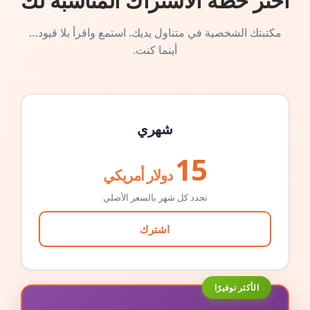
اختر خطة الاشتراك المناسبة لك
مكتبتك الشخصية في متناول يديك. استمع واقرأ بلا قيود…
أينما كنت.
شهري
15
دولار أمريكي
تجدد كل شهر بالسعر الأصلي
اشترك
الأكثر توفيرًا