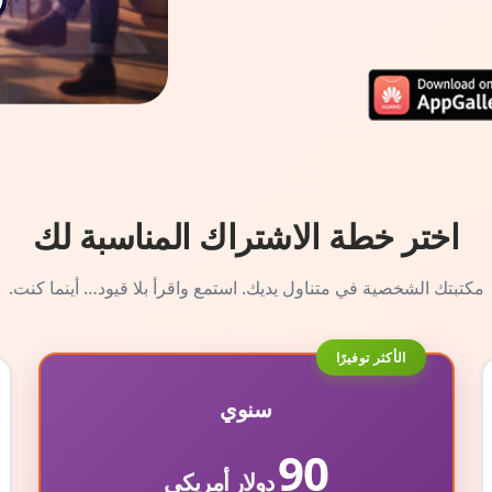
اختر خطة الاشتراك المناسبة لك
مكتبتك الشخصية في متناول يديك. استمع واقرأ بلا قيود… أينما كنت.
الأكثر توفيرًا
سنوي
90
دولار أمريكي