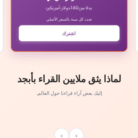
بدلا من
180
دولار أمريكي
تجدد كل سنة بالسعر الأصلي
اشترك
لماذا يثق ملايين القراء بأبجد
إليك بعض آراء قراءنا حول العالم.
›
‹