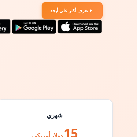
تعرف أكثر على أبجد
شهري
15
دولار أمريكي