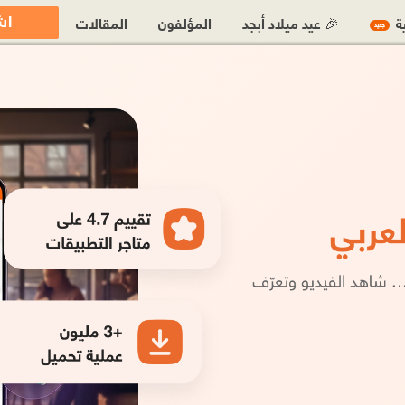
اش
ية
🎉 عيد ميلاد أبجد
المؤلفون
المقالات
جديد