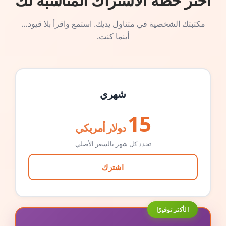
اختر خطة الاشتراك المناسبة لك
مكتبتك الشخصية في متناول يديك. استمع واقرأ بلا قيود…
أينما كنت.
شهري
15
دولار أمريكي
تجدد كل شهر بالسعر الأصلي
اشترك
الأكثر توفيرًا