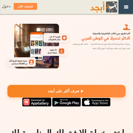
اشترك الآن
دخول
تعرف أكثر على أبجد