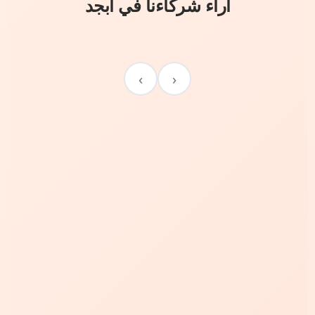
آراء شركاءنا في أبجد
›
‹