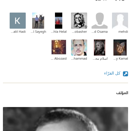
Khalil Hadi
Ahmed El Sayegh
Nahla Helal
Tamer Mobasher
Eyad Osama
mehdi
Amany Kamal
اسلام محمد المهدي
Abdelmoaty Muhammad
Ahmed Abozaid
كل القرّاء
المؤلف