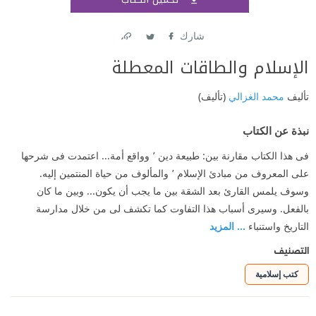
اشتر
شارك
Link
Twitter
Facebook
الإسلام والطاقات المعطلة
تأليف
محمد الغزالي
(تأليف)
نبذة عن الكتاب
فى هذا الكتاب مقارنة بين: طبيعة دين ٬ وواقع أمة... اعتمدت فى شرحها
على المعروف من مبادئ الإسلام ٬ والمألوف من حياة المنتمين إليه.
وسوف يلمس القارئ بعد الشقة بين ما يجب أن يكون... وبين ما كان
بالفعل. وسيرى أسباب هذا التفاوت كما تكشف لى من خلال مدارسة
التاريخ واستنباء
... المزيد
التصنيف
كتب إسلامية