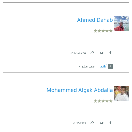
Ahmed Dahab
.
24‏/6‏/2025
Link
Twitter
Facebook
أوافق
اضف تعليق
Mohammed Algak Abdalla
.
3‏/3‏/2025
Link
Twitter
Facebook