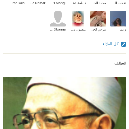
نفحات الصياد
محمد الحمزاوى
فاطمة ةة
Hazem El Mongi
Alaa Nassar
sarah kalai
وعد.
نبراس الجيلاني
ميسون محمّد قصّاص
Saïd Elbanna
كل القرّاء
المؤلف