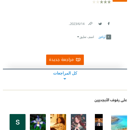
.
14‏/6‏/2023
Link
Twitter
Facebook
أوافق
اضف تعليق
مراجعة جديدة
كل المراجعات
على رفوف الأبجديين