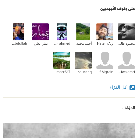
على رفوف الأبجديين
محمود طارق إبراهيم
Hatem Aly
أحمد محمد
hager ahmed
عمار العلي
Maysa A. Abdullah | مَـيْـسَـا
alameer647
shurooq
Ashraf Algrain
ghadiwalamri
كل القرّاء
المؤلف