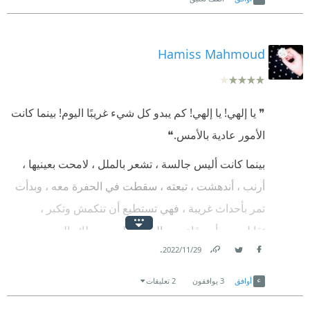
Hamiss Mahmoud
❞ يا إلهي! يا إلهي! كم يبدو كل شيء غريبًا اليوم! بينما كانت
الأمور عادية بالأمس.❝
بينما كانت أليس جالسة ، تشعر بالملل ، لامحت بعينيها ،
أرنب ، أندهشت ، تبعته ، سقطت في الحفرة معه ، وبدأت
تمر بأحداث غريبة ، فهي تستطيع أن تنكمش وتكبر ،
تقابلت مع أصدقاء جدد الببغاء اللوري وطائر الدودو
.
29‏/11‏/2022
ودخلت حجر الأرنب وركضت في الغابة لتجد فطر عيش
Link
Twitter
Facebook
غراب حجمه كبير ، ويرقة زرقاء تدخن وقط يظهر ويختفي.
أوافق
3
يوافقون
2 تعليقات
جلست في حفلة شاي جنونية ، تعرفت فيها على أرنب