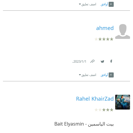
أوافق
اضف تعليق
ahmed
.
1‏/1‏/2023
Link
Twitter
Facebook
أوافق
اضف تعليق
Rahel KhairZad
بيت الياسمين - Bait Elyasmin