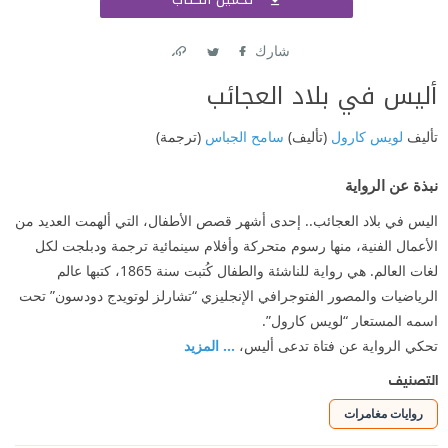
اشتر
شارك
Link
Twitter
Facebook
أليس في بلاد العجائب
تأليف
لويس كارول
(تأليف)
سامح الجباس
(ترجمة)
نبذة عن الرواية
اليس في بلاد العجائب.. إحدى أشهر قصص الأطفال، التي ألهمت العديد من
الأعمال الفنية، منها رسوم متحركة وأفلام سينمائية ترجمة ودبلجت لكل
لغات العالم. هي رواية للناشئة والطفال كُتبت سنة 1865، كتبها عالم
الرياضيات والمصور الفتوجرافي الإنجليزي “تشارلز لوتويدج دودسون” تحت
اسمه المستعار “لويس كارول”.
تحكي الرواية عن فتاة تدعى أليس،
... المزيد
التصنيف
روايات مغامرات