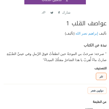
اشتر
شارك
Link
Twitter
Facebook
عواصف القلب 1
تأليف
إبراهيم نصر الله
(تأليف)
نبذة عن الكتاب
" صرخة: صرختْ بي الموجةُ حين انطفأتْ فوقَ الرَّملِ وفي عينيِّ الصِّـبْيَةِ
صارتْ ماءْ أُهربْ يا هذا الشاعرُ مقتلُكَ المينـاءْ"
التصنيف
نثر
دواوين شعر
عن الطبعة