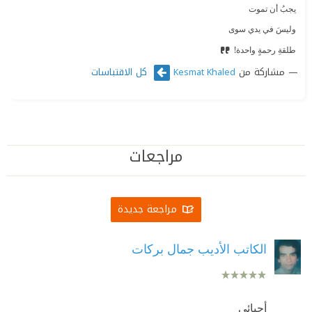
‫ يجبُ أن تموت
‫ وليسَ في يدي سوى
‫ طلقةِ رحمةٍ واحدة!
مشاركة من
كل الاقتباسات
Kesmat Khaled
مراجعات
مراجعة جديدة
الكاتب الأديب جمال بركات
أحبائي