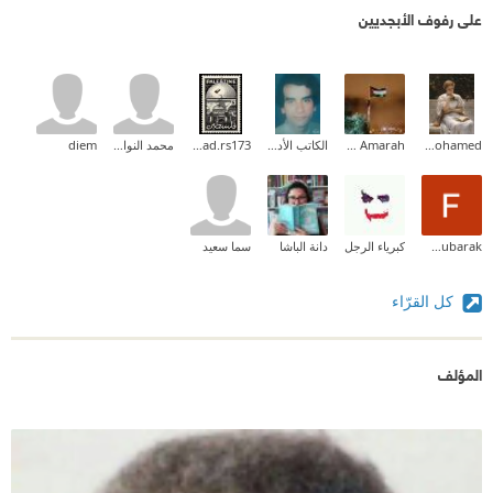
على رفوف الأبجديين
Aliaa Mohamed
Heba Amarah
الكاتب الأديب جمال بركات
Ranad.rs173
محمد النواف
diem
Fatima Almubarak
كبرياء الرجل
دانة الباشا
سما سعيد
كل القرّاء
المؤلف