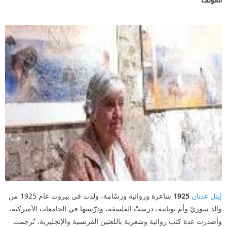
إيتل عدنان
1925
شاعرة وروائية ورسّامة، ولدت في بيروت عام 1925 من
والد سوريّ وأم يونانية، درستْ الفلسفة، ودرّّستها في الجامعات الأميركية،
وأصدرت عدة كتب روائية وشعرية باللغتين الفرنسية والإنجليزية، تُرجمت