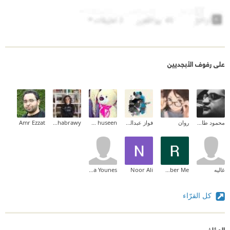
على رفوف الأبجديين
محمود طارق إبراهيم
روان
فواز عبدالمحسن
zahraa huseen
Nada Elshabrawy
Amr Ezzat
غاليه
Remember Me
Noor Ali
Alaa Younes
كل القرّاء
المؤلف