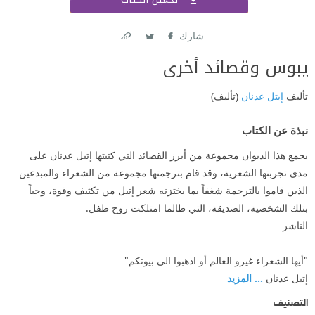
اشتر
شارك
Link
Twitter
Facebook
يبوس وقصائد أخرى
تأليف
إيتل عدنان
(تأليف)
نبذة عن الكتاب
يجمع هذا الديوان مجموعة من أبرز القصائد التي كتبتها إتيل عدنان على
مدى تجربتها الشعرية، وقد قام بترجمتها مجموعة من الشعراء والمبدعين
الذين قاموا بالترجمة شغفاً بما يختزنه شعر إتيل من تكثيف وقوة، وحباً
بتلك الشخصية، الصديقة، التي طالما امتلكت روح طفل.
الناشر
"أيها الشعراء غيرو العالم أو اذهبوا الى بيوتكم"
إتيل عدنان
... المزيد
التصنيف