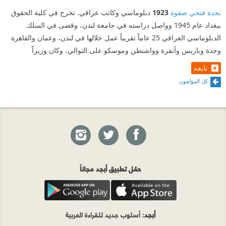
نجدة فتحي صفوة
1923
دبلوماسي وكاتب عراقي. تخرج في كلية الحقوق
ببغداد عام 1945 وواصل دراسته في جامعة لندن، وقضى في السلك
الدبلوماسي العراقي 25 عاماً تقريباً عمل خلالها في لندن، وعمان والقاهرة
وجدة وباريس وأنقرة وواشنطن وموسكو على التوالي، وكان وزيراً
تابعه
كل المؤلفون
حمّل تطبيق أبجد مجاناً
أبجد
: أسلوب جديد للقراءة العربية