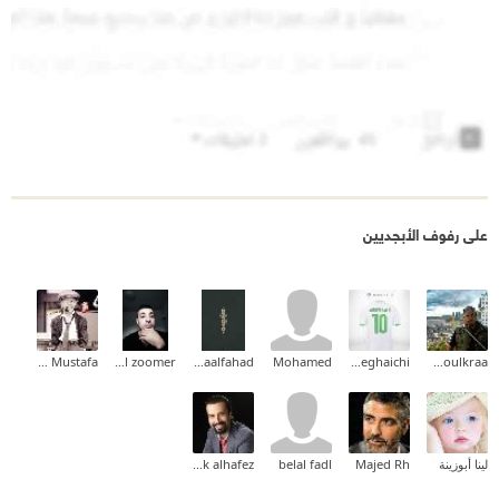
على رفوف الأبجديين
JM Abo Mustafa
Ismail zoomer
Asmaalfahad
Mohamed
Abdelaali Meghaichi
Issam Boulkraa
لينا أبوزينة
Majed Rh
belal fadl
malek alhafez