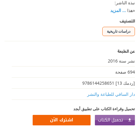
نبذة الناشر:
«هذا
... المزيد
التصنيف
دراسات تاريخية
عن الطبعة
نشر سنة 2016
694 صفحة
[ردمك 13] 9786144258651
دار الساقي للطباعة والنشر
تحميل وقراءة الكتاب على تطبيق أبجد
تحميل الكتاب
اشترك الآن