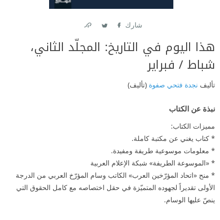
شارك
Link
Twitter
Facebook
هذا اليوم في التاريخ: المجلّد الثاني،
شباط / فبراير
تأليف
نجدة فتحي صفوة
(تأليف)
نبذة عن الكتاب
مميزات الكتاب:
* كتاب يغني عن مكتبة كاملة.
* معلومات موسوعية طريفة ومفيدة.
* «الموسوعة الطريفة» شبكة الإعلام العربية
* منح «اتحاد المؤرّخين العرب» الكاتب وسام المؤرّخ العربي من الدرجة
الأولى تقديراً لجهوده المتميّزة في حقل اختصاصه مع كامل الحقوق التي
ينصّ عليها الوسام.