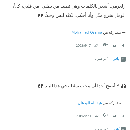
زلعومي. أشعر بالكلمات وهي تصعد من بطني، من قلبي، كأنَّ
الوحل يخرج منّي وأنا أحكي. لكنّه ليس وحلاً.
مشاركة من
Mohamed Osama
17‏/6‏/2022
Link
Twitter
Facebook
أوافق
1
يوافقون
لا أنصح أحدا أن ينجب سلالة في هذا البلد
مشاركة من
عبدالله الودعان
20‏/9‏/2019
Link
Twitter
Facebook
أوافق
1
يوافقون