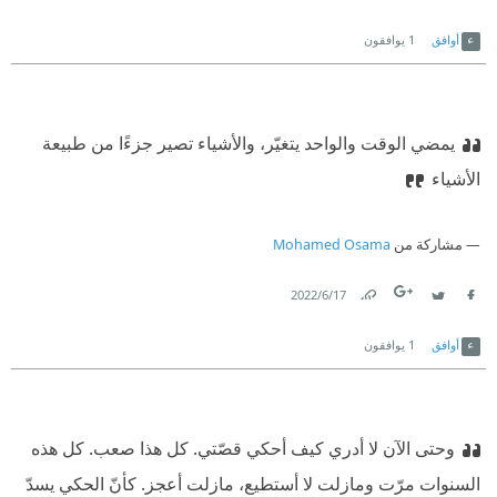
Link
Twitter
Facebook
أوافق
1
يوافقون
يمضي الوقت والواحد يتغيّر، والأشياء تصير جزءًا من طبيعة
الأشياء
مشاركة من
Mohamed Osama
17‏/6‏/2022
Link
Twitter
Facebook
أوافق
1
يوافقون
وحتى الآن لا أدري كيف أحكي قصّتي. كل هذا صعب. كل هذه
السنوات مرّت ومازلت لا أستطيع، مازلت أعجز. كأنّ الحكي يسدّ