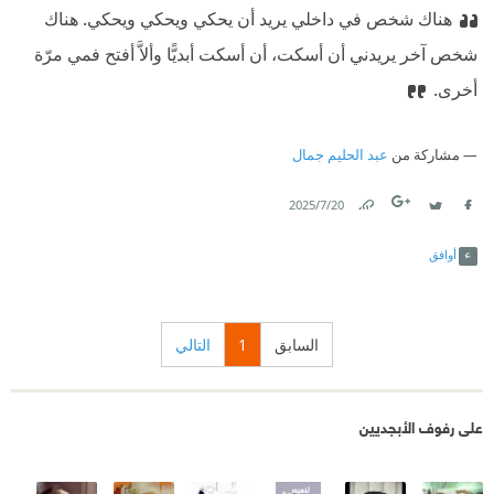
هناك شخص في داخلي يريد أن يحكي ويحكي ويحكي. هناك
شخص آخر يريدني أن أسكت، أن أسكت أبديًّا وألاَّ أفتح فمي مرّة
أخرى.
مشاركة من
عبد الحليم جمال
20‏/7‏/2025
Link
Twitter
Facebook
أوافق
السابق
1
التالي
على رفوف الأبجديين