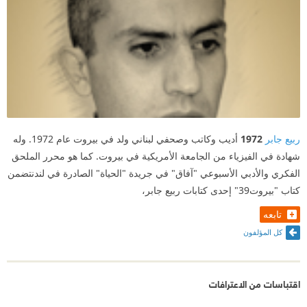
ربيع جابر
1972
أديب وكاتب وصحفي لبناني ولد في بيروت عام 1972. وله
شهادة في الفيزياء من الجامعة الأمريكية في بيروت. كما هو محرر الملحق
الفكري والأدبي الأسبوعي "آفاق" في جريدة "الحياة" الصادرة في لندنتضمن
كتاب "بيروت39" إحدى كتابات ربيع جابر،
تابعه
كل المؤلفون
اقتباسات من الاعترافات