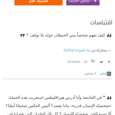
تحميل الكتاب
اشترك الآن
اقتباسات
كيفَ تفهم شخصاً يبني الحيطان حوله بلا توقف ؟
مشاركة من
ثناء الخواجا (kofiia)
25‏/8‏/2014
Link
Twitter
Facebook
أوافق
9
يوافقون
❞ في الجامعة وأنا أدرس هيراقليطس استغربت هذه الجملة:
«شخصيّة الإنسان قدره». ماذا يقصد؟ أليس العكس صحيحًا أيضًا؟
ألا يصنع القدر شخصيّة الإنسان؟ كل تلك الصُدف التي تقع لنا في