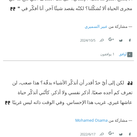
مجرى الحياة ألا تُشكّلنا؟ لكنّه يقصد شيئًا آخر. أنا أفكّر في ❝
مشاركة من
عبير السميري
5‏/10‏/2024
Link
Twitter
Facebook
أوافق
1
يوافقون
‫ لكن إلى أيّ حدّ أقدر أن أتذكّر الأشياء بدقّة؟ هذا صعب، لن
تعرف كم أجده صعبًا. أذكر نفسي ولا أذكر. كأنّني أتذكّر حياة
عاشها غيري. غريب هذا الإحساس. وفي الوقت ذاته ليس غريبًا
مشاركة من
Mohamed Osama
17‏/6‏/2022