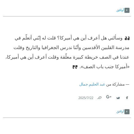
Link
Twitter
Facebook
أوافق
وسألني هل أعرف أين هي أميركا؟ قلت له إنّني أتعلّم في
مدرسة القلبين الأقدسين وأنّنا ندرس الجغرافيا والتاريخ وقلت
عندنا في الصف خريطة كبيرة معلّقة وقلت أعرف أين هي أميركا،
«أميركا جنب باب الصف».
مشاركة من
عبد الحليم جمال
22‏/7‏/2025
Link
Twitter
Facebook
أوافق