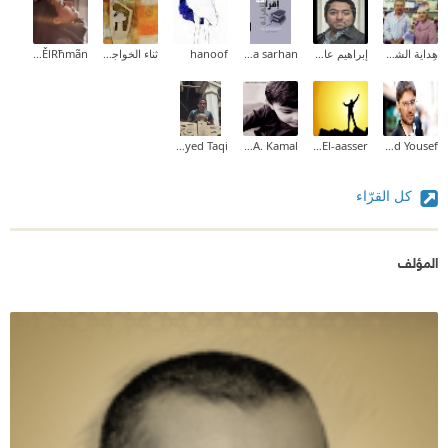
هِداية الشحروري
إبراهيم عادل
Dina sarhan
hanoof
ثناء الخواجا (kofiia)
ËmÅn Ãbd ĚlRħmãn
Omar Sayed Taqi
Ahmed A. Kamal
Sarah El-aasser
Khaled Yousef
كل القرّاء
المؤلف