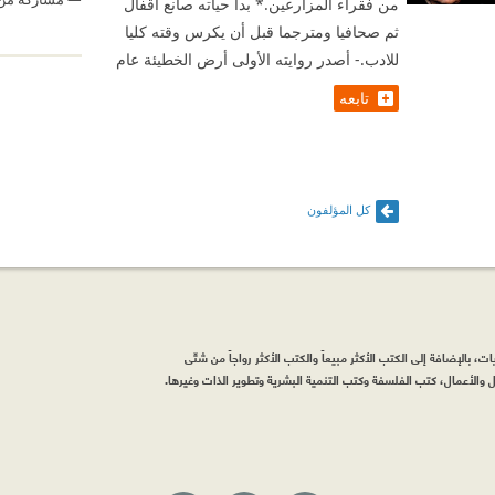
من فقراء المزارعين.* بدأ حياته صانع أقفال
ثم صحافيا ومترجما قبل أن يكرس وقته كليا
للادب.- أصدر روايته الأولى أرض الخطيئة عام
تابعه
كل المؤلفون
، بالإضافة إلى الكتب الأكثر مبيعاً والكتب الأكثر رواجاً من شتّى
والأعمال، كتب الفلسفة وكتب التنمية البشرية وتطوير الذات وغيرها.