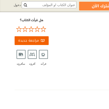
ترك الآن
دخول
هل قرأت الكتاب؟
مراجعة جديدة
قرأته
أقرؤه
سأقرؤه