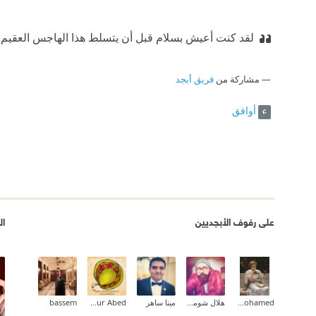
لقد كنت أعيش بسلام قبل أن يتسلط هذا الهاجس العقيم 
مشاركة من
فريق أبجد
أوافق
على رفوف الأبجديين
ال
Aliaa Mohamed
هلال شومان
مينا ساهر
Nour Abed
bassem