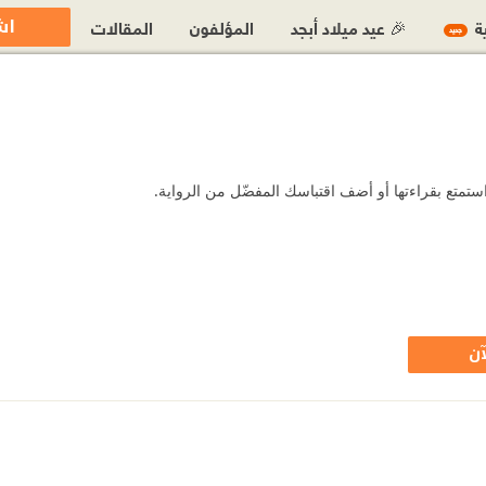
اش
ية
🎉 عيد ميلاد أبجد
المؤلفون
المقالات
جديد
ستمتع بقراءتها أو أضف اقتباسك المفضّل من الرواية.
آن