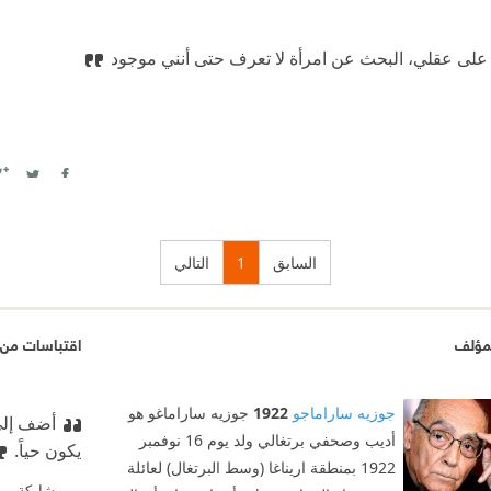
على عقلي، البحث عن امرأة لا تعرف حتى أنني موجود
witter
Facebook
السابق
1
التالي
مؤلف
اقتباسات من 
جوزيه ساراماجو
1922
جوزيه ساراماغو هو
أضف إلى 
أديب وصحفي برتغالي ولد يوم 16 نوفمبر
يكون حياً.
1922 بمنطقة اريناغا (وسط البرتغال) لعائلة
مشاركة من