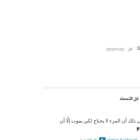
23‏/11‏/2013
Link
T
كل الأسماء
ذلك أن المرء لا يحتاج لكي يموت إلّا أن
nirmin hashoum
كل الاقتباسات