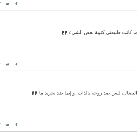
itter
Facebook
بما كانت طبيعتي كئيبة بعض الشيء
itter
Facebook
لنضال، ليس ضد روحه بالذات، و إنما ضد تجريد ما
itter
Facebook