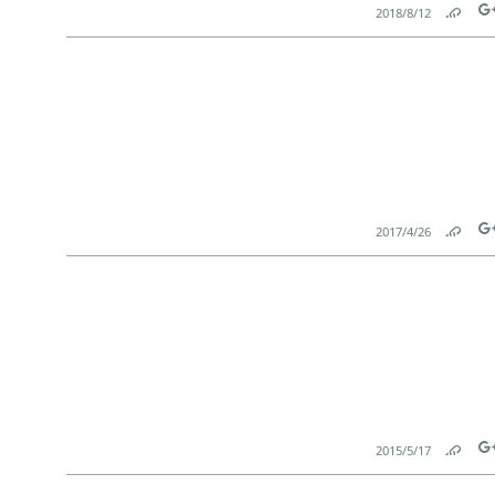
12‏/8‏/2018
Link
Tw
26‏/4‏/2017
Link
Tw
17‏/5‏/2015
Link
Tw