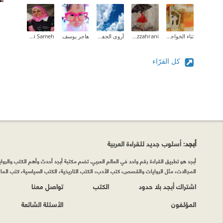
ثناء الخواجا (kofiia)
Asma Azzahrani
أروى الجفري
هاجر يوسف
Mai Sameh
كل القرّاء
أبجد
: أسلوب جديد للقراءة العربية
أبجد هو تطبيق القراءة رقم واحد في العالم العربي. تضم مكتبة أبجد أحدث وأهم الكتب والروايات
المجالات، مثل الروايات والقصص، كتب الأدب، الكتب التاريخية، الكتب السياسية، كتب المال 
اشتراك أبجد بلا حدود
الكتب
تواصل معنا
المؤلفون
الأسئلة الشائعة