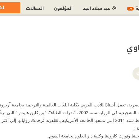
اش
ية
🎉 عيد ميلاد أبجد
المؤلفون
المقالات
جديد
اوي
https://ar-ar.facebook.com/MiralEltahaw
صرية، تعمل أستاذًا للأدب العربي بكلية اللغات العالمية والترجمة بجامعة آريزونا 
على جائزة نجيب محفوظ سنة 2011 التي تمنحها الجامعة الأمريكية بالقاهرة. تُرجمتْ 
".
ينيا ونورث كارولينا وكلية دار العلوم بجامعة الفيوم.