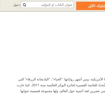
ترك الآن
دخول
الأمريكية، ومن أشهر رواياتها: "الخباء"، "الباذنجانة الزرقاء" التي
حازت على جائزة الدولة التشجيعية في الرواية سنة 2002، "نقرات الظباء"، "بروكلين هايتس" التي ترشَّحتْ للقائمة القصيرة لجائزة البوكر العالمية سنة 2011، كما حازت
رواياتها إلى أكثر من عشرين لغة أجنبية حول العالم، ولها مجموعة قصصية عنوانها