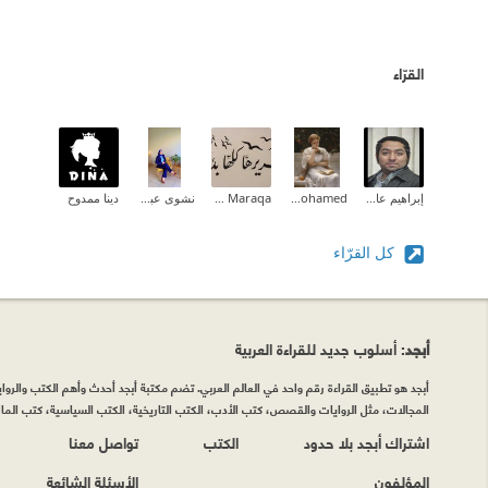
القرّاء
إبراهيم عادل
Aliaa Mohamed
Zeina M.I Maraqa
نشوى عبدالمقصود
دينا ممدوح
كل القرّاء
أبجد
: أسلوب جديد للقراءة العربية
أبجد هو تطبيق القراءة رقم واحد في العالم العربي. تضم مكتبة أبجد أحدث وأهم الكتب والروايات
المجالات، مثل الروايات والقصص، كتب الأدب، الكتب التاريخية، الكتب السياسية، كتب المال 
اشتراك أبجد بلا حدود
الكتب
تواصل معنا
المؤلفون
الأسئلة الشائعة