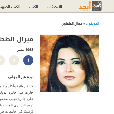
الأبجديّات
الكتب
الكتب الصوت
المؤلفون
> ميرال الطحاوي
ميرال الطح
1968
مصر
y.OfficialPage
نبذة عن المؤلف
كاتبة روائية وأكاديمية م
"ريم البرابري المستحيلة
دَرَّسَتْ في جامعات فرج