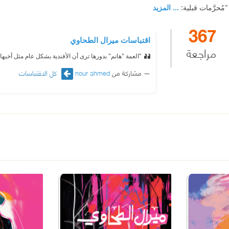
"مُحرَّمات قبلية:
... المزيد
367
اقتباسات ميرال الطحاوي
مراجعة
"العمة "هانم" بدورها ترى أن الأفندية بشكل عام مثل أخيها
مشاركة من
nour ahmed
كل الاقتباسات